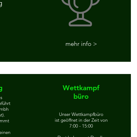
g
mehr info >
g
Wettkampf
büro
s
führt
Gmbh
Unser Wettkampfbüro
at
).
ist geöffnet in der Zeit von
ommt
7:00 - 15:00
einen