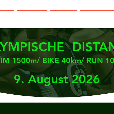
ewerbe
Anrainer Info
Race Infos
Athleten Service
LYMPISCHE DISTA
IM 1500m/ BIKE 40km/ RUN 1
9. August 2026