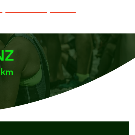
Vereins Service
Partner
NZ
0km