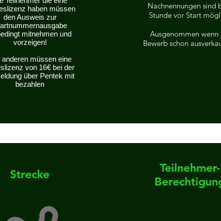
e Teilnehmer die eine
Nachnennungen sind b
eslizenz haben müssen
Stunde vor Start mögl
den Ausweis zur
tartnummernausgabe
Ausgenommen wenn 
edingt mitnehmen und
vorzeigen!
Bewerb schon ausverkauf
e anderen müssen eine
slizenz von 16€ bei der
eldung über Pentek
mit
bezahlen
Teilnehmer-
Strecke
Berechtigun