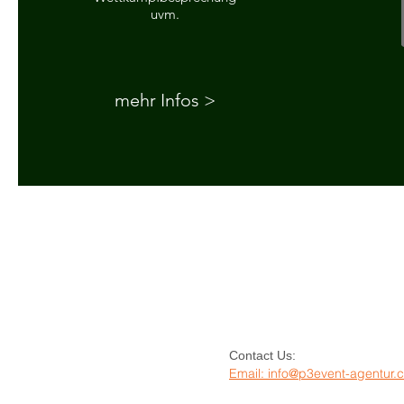
uvm.
mehr Infos >
Contact Us:
Email: info@p3event-agentur.