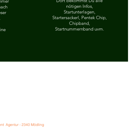
Dort bekommst Du alle
ehmer
nötigen Infos,
nach
Startunterlagen,
ser
Startersackerl, Pentek Chip,
.
Chipband,
Startnummernband uvm.
ine
nt Agentur - 2340 Mödling