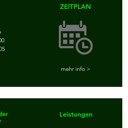
ZEITPLAN
6
00
05
mehr info >
der
Leistungen
r