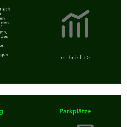
t sich
ne
en
n den
f
gen,
 des
er
ogen
mehr info >
g
Parkplätze