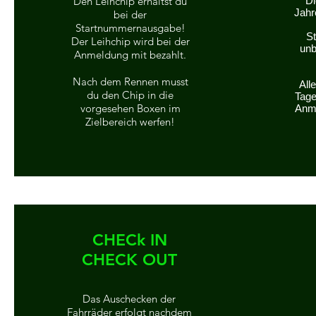
Den Leihchip erhältst du
Di
Jahr
bei der
Startnummernausgabe!
S
Der Leihchip wird bei der
unb
Anmeldung mit bezahlt.
Nach dem Rennen musst
All
du den Chip in die
Tage
vorgesehen Boxen im
Anm
Zielbereich werfen!
CHECk IN
CHECK OUT
Das Auschecken der
Fahrräder erfolgt nachdem