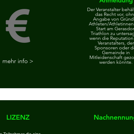
Anmeldung
Der Veranstalter behäl
das Recht vor, oh
Angabe von Gründ
Athleten/Athletinne
Start am Gerasdor
Triathlon zu untersa
wenn die Reputation
Veranstalters, der
Sponsoren oder d
Gemeinde in
Mitleidenschaft gez
mehr info >
werden könnte.
LIZENZ
Nachnennun