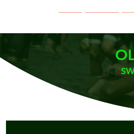
Home
Anmeldung
B
O
SW