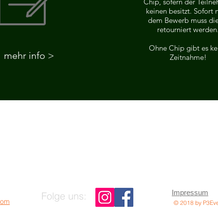
Chip, sofern der Teiln
keinen besitzt. Sofort 
dem Bewerb muss die
retourniert werden
Ohne Chip gibt es ke
mehr info >
Zeitnahme!
Impressum
Folge uns:
com
© 2
018 by P3Eve